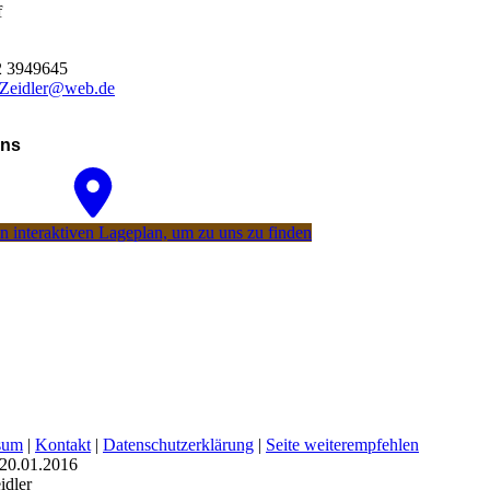
f
2 3949645
-Zeidler@web.de
uns
 interaktiven La­ge­plan, um zu uns zu finden
sum
|
Kontakt
|
Datenschutzerklärung
|
Seite weiterempfehlen
 20.01.2016
idler