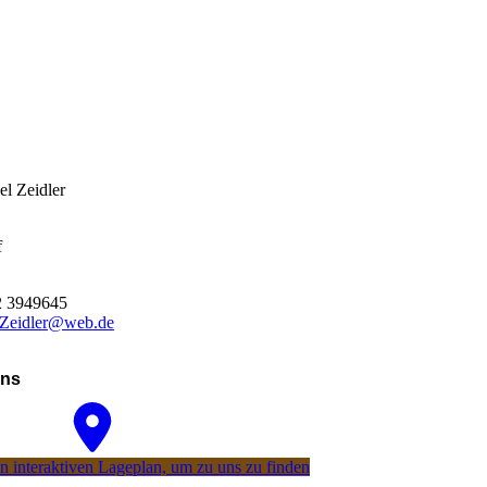
el Zeidler
f
2 3949645
-Zeidler@web.de
uns
 interaktiven La­ge­plan, um zu uns zu finden